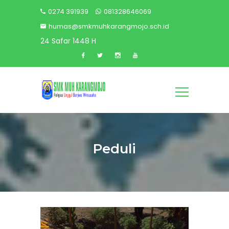
0274 391939
081328646069
humas@smkmuhkarangmojo.sch.id
24 Safar 1448 H
Peduli