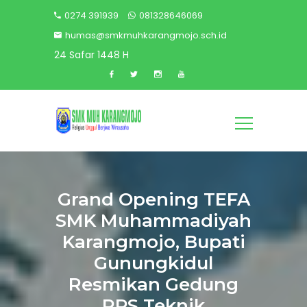
0274 391939
081328646069
humas@smkmuhkarangmojo.sch.id
24 Safar 1448 H
Grand Opening TEFA
SMK Muhammadiyah
Karangmojo, Bupati
Gunungkidul
Resmikan Gedung
RPS Teknik