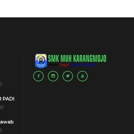
0
 PADI
20
jawab
0