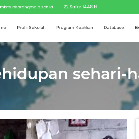
22 Safar 1448 H
mkmuhkarangmojo.sch.id
me
Profil Sekolah
Program Keahlian
Database
Be
hidupan sehari-h