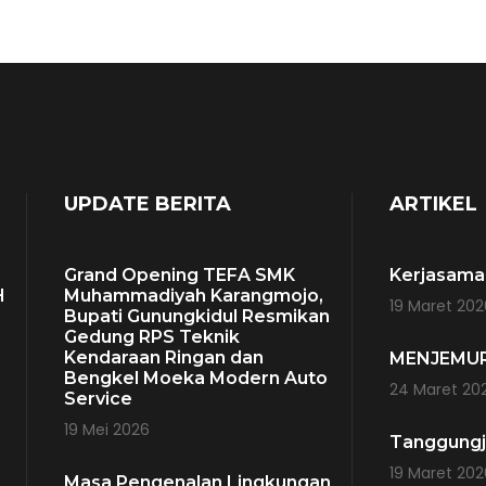
UPDATE BERITA
ARTIKEL
Grand Opening TEFA SMK
Kerjasama
H
Muhammadiyah Karangmojo,
19 Maret 202
Bupati Gunungkidul Resmikan
Gedung RPS Teknik
Kendaraan Ringan dan
MENJEMUR
Bengkel Moeka Modern Auto
24 Maret 20
Service
H
19 Mei 2026
Tanggung
19 Maret 202
Masa Pengenalan Lingkungan