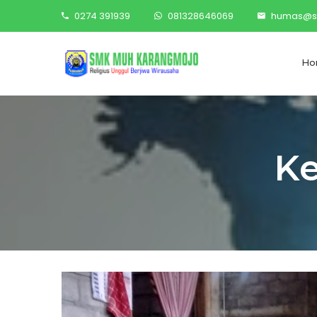
0274 391939
081328646069
humas@s
Ho
Ke