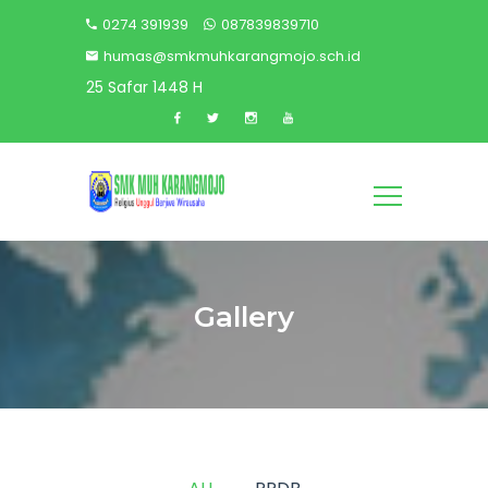
0274 391939
087839839710
humas@smkmuhkarangmojo.sch.id
25 Safar 1448 H
Gallery