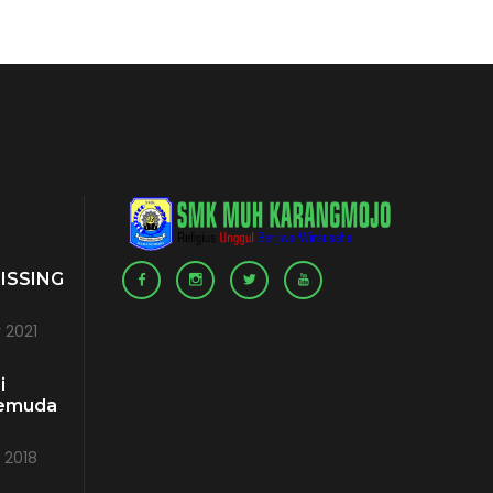
ISSING
 2021
i
emuda
 2018