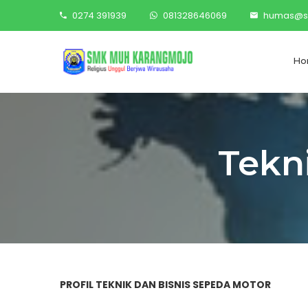
0274 391939
081328646069
humas@s
Ho
Tekn
PROFIL TEKNIK DAN BISNIS SEPEDA MOTOR