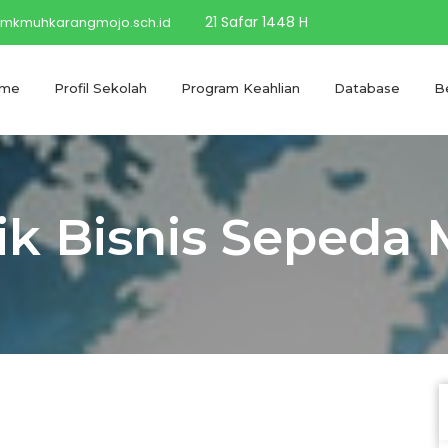
21 Safar 1448 H
mkmuhkarangmojo.sch.id
me
Profil Sekolah
Program Keahlian
Database
Be
ik Bisnis Sepeda 