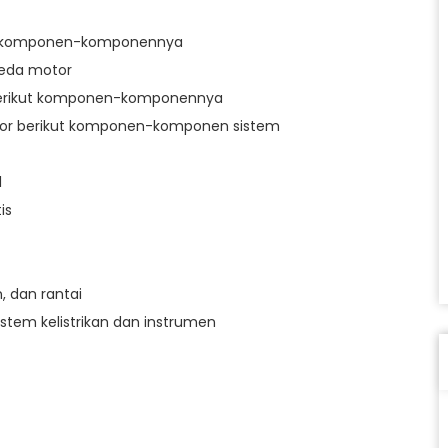
ut komponen-komponennya
eda motor
erikut komponen-komponennya
or berikut komponen-komponen sistem
l
is
 dan rantai
tem kelistrikan dan instrumen