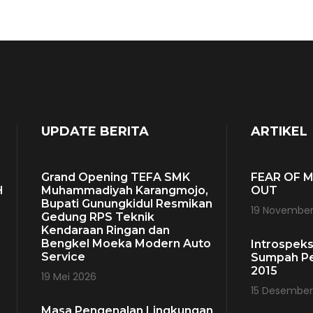
UPDATE BERITA
ARTIKEL
Grand Opening TEFA SMK
FEAR OF M
H
Muhammadiyah Karangmojo,
OUT
Bupati Gunungkidul Resmikan
19 November
Gedung RPS Teknik
Kendaraan Ringan dan
Bengkel Moeka Modern Auto
Introspeks
Service
H
Sumpah P
2015
19 Mei 2026
15 Desember
Masa Pengenalan Lingkungan