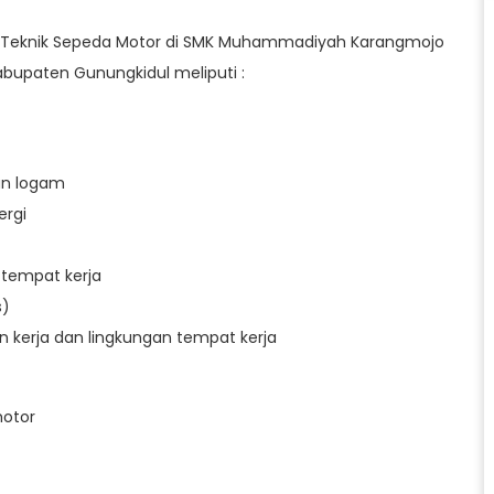
an Teknik Sepeda Motor di SMK Muhammadiyah Karangmojo
bupaten Gunungkidul meliputi :
n logam
ergi
tempat kerja
s)
erja dan lingkungan tempat kerja
motor