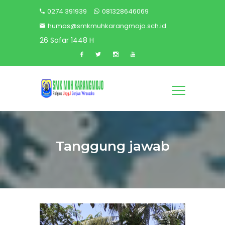
0274 391939
081328646069
humas@smkmuhkarangmojo.sch.id
26 Safar 1448 H
Tanggung jawab