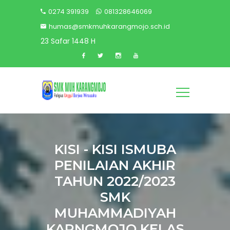
0274 391939
081328646069
humas@smkmuhkarangmojo.sch.id
23 Safar 1448 H
KISI - KISI ISMUBA
PENILAIAN AKHIR
TAHUN 2022/2023
SMK
MUHAMMADIYAH
KARNGMOJO KELAS