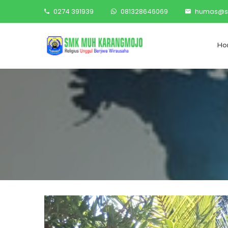
0274 391939
081328646069
humas@s
Ho