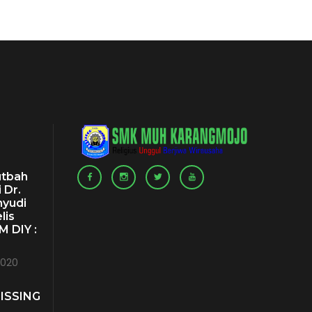
utbah
 Dr.
hyudi
lis
 DIY :
2020
ISSING