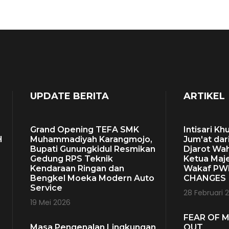
UPDATE BERITA
ARTIKEL
Grand Opening TEFA SMK
Intisari Kh
H
Muhammadiyah Karangmojo,
Jum'at dari
Bupati Gunungkidul Resmikan
Djarot Wa
Gedung RPS Teknik
Ketua Maje
Kendaraan Ringan dan
Wakaf PWM
Bengkel Moeka Modern Auto
CHANGES
Service
H
28 Februari 
19 Mei 2026
FEAR OF M
Masa Pengenalan Lingkungan
OUT