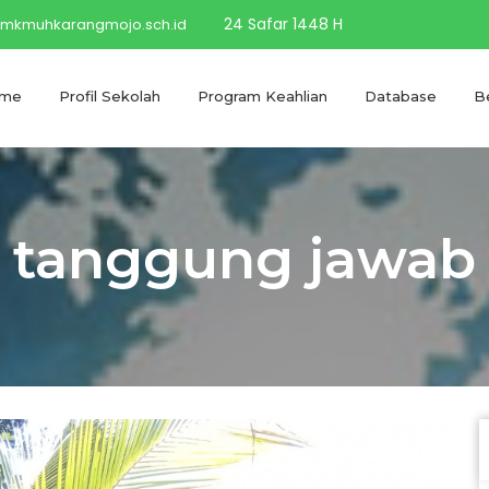
24 Safar 1448 H
mkmuhkarangmojo.sch.id
me
Profil Sekolah
Program Keahlian
Database
Be
tanggung jawab