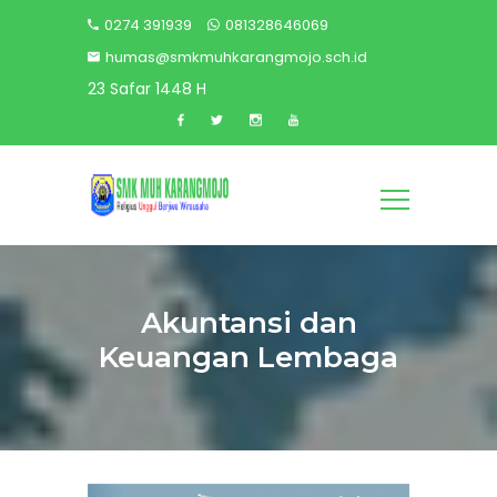
0274 391939
081328646069
humas@smkmuhkarangmojo.sch.id
23 Safar 1448 H
Akuntansi dan
Keuangan Lembaga