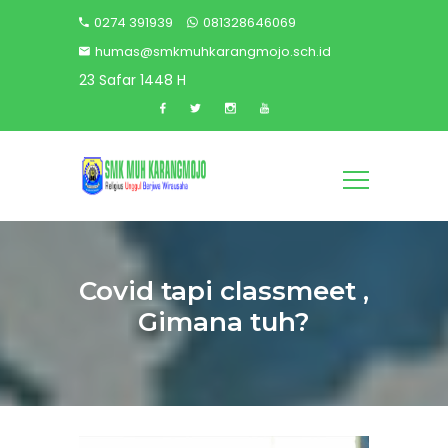
0274 391939
081328646069
humas@smkmuhkarangmojo.sch.id
23 Safar 1448 H
Covid tapi classmeet ,
Gimana tuh?