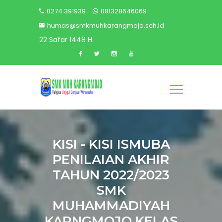
0274 391939
081328646069
humas@smkmuhkarangmojo.sch.id
22 Safar 1448 H
KISI - KISI ISMUBA
PENILAIAN AKHIR
TAHUN 2022/2023
SMK
MUHAMMADIYAH
KARNGMOJO KELAS