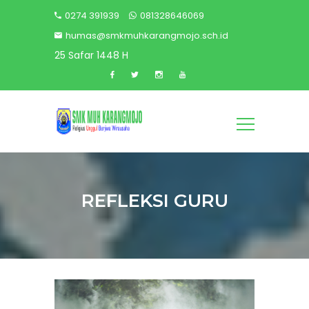
0274 391939
081328646069
humas@smkmuhkarangmojo.sch.id
25 Safar 1448 H
REFLEKSI GURU