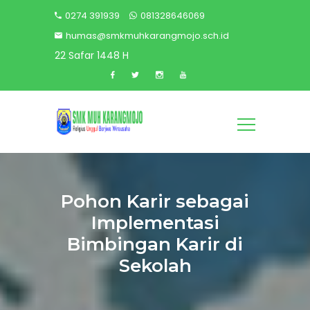
0274 391939
081328646069
humas@smkmuhkarangmojo.sch.id
22 Safar 1448 H
Pohon Karir sebagai
Implementasi
Bimbingan Karir di
Sekolah