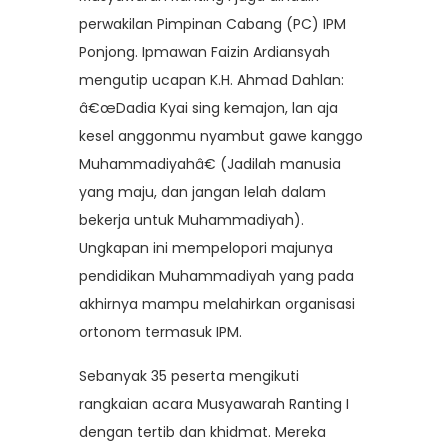
perwakilan Pimpinan Cabang (PC) IPM
Ponjong. Ipmawan Faizin Ardiansyah
mengutip ucapan K.H. Ahmad Dahlan:
â€œDadia Kyai sing kemajon, lan aja
kesel anggonmu nyambut gawe kanggo
Muhammadiyahâ€ (Jadilah manusia
yang maju, dan jangan lelah dalam
bekerja untuk Muhammadiyah).
Ungkapan ini mempelopori majunya
pendidikan Muhammadiyah yang pada
akhirnya mampu melahirkan organisasi
ortonom termasuk IPM.
Sebanyak 35 peserta mengikuti
rangkaian acara Musyawarah Ranting I
dengan tertib dan khidmat. Mereka