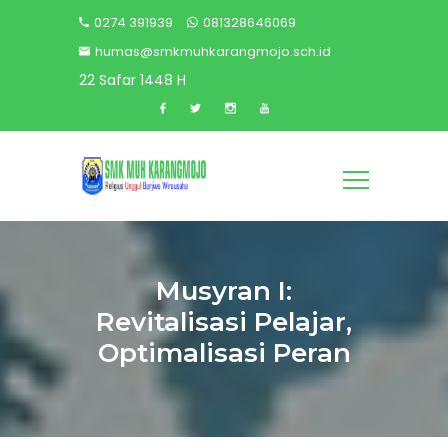
0274 391939
081328646069
humas@smkmuhkarangmojo.sch.id
22 Safar 1448 H
Musyran I:
Revitalisasi Pelajar,
Optimalisasi Peran