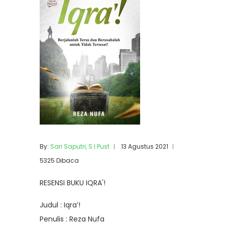
By:
Sari Saputri, S.I.Pust
13 Agustus 2021
5325 Dibaca
RESENSI BUKU IQRA'!
Judul : Iqra’!
Penulis : Reza Nufa