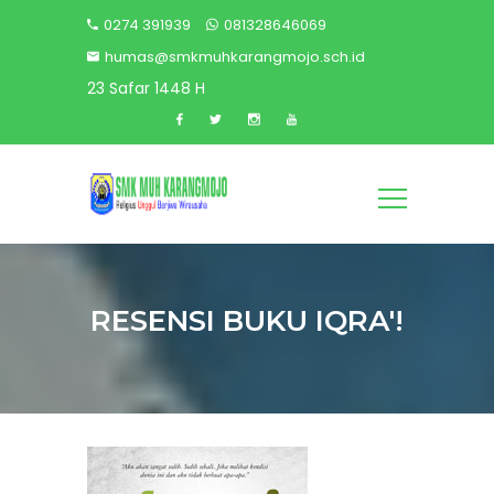
0274 391939
081328646069
humas@smkmuhkarangmojo.sch.id
23 Safar 1448 H
RESENSI BUKU IQRA'!