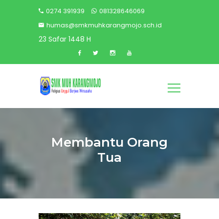
0274 391939
081328646069
humas@smkmuhkarangmojo.sch.id
23 Safar 1448 H
Membantu Orang
Tua