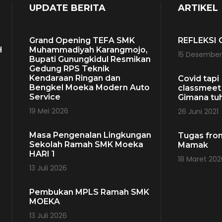
UPDATE BERITA
ARTIKEL
Grand Opening TEFA SMK
REFLEKSI
H
Muhammadiyah Karangmojo,
15 Desember
Bupati Gunungkidul Resmikan
Gedung RPS Teknik
Kendaraan Ringan dan
Covid tapi
Bengkel Moeka Modern Auto
classmeet 
Service
H
Gimana tu
19 Mei 2026
26 Juni 2021
Masa Pengenalan Lingkungan
Tugas fro
Sekolah Ramah SMK Moeka
Mamak
HARI 1
18 Maret 202
13 Juli 2026
Pembukan MPLS Ramah SMK
MOEKA
13 Juli 2026