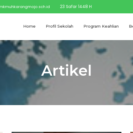
23 Safar 1448 H
kmuhkarangmojo.sch.id
Home
Profil Sekolah
Program Keahlian
Be
Artikel