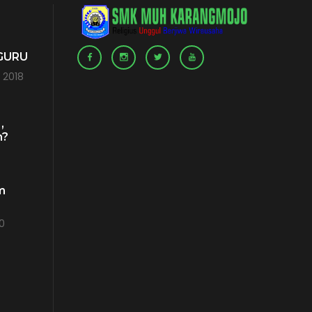
 GURU
 2018
,
h?
m
0