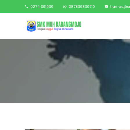
0274 391939
087839839710
humas@sm