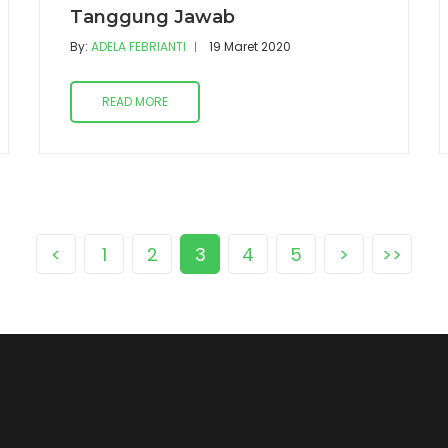
Tanggung Jawab
By:
ADELA FEBRIANTI
19 Maret 2020
READ MORE
<
1
2
3
4
5
>
>>