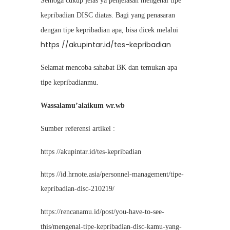
Semoga cukup jelas ya penjelasan mengenai tipe
kepribadian DISC diatas. Bagi yang penasaran
dengan tipe kepribadian apa, bisa dicek melalui
https //akupintar.id/tes-kepribadian
Selamat mencoba sahabat BK
dan temukan apa
tipe kepribadianmu.
Wassalamu’alaikum wr.wb
Sumber referensi artikel :
https //akupintar.id/tes-kepribadian
https //id.hrnote.asia/personnel-management/tipe-
kepribadian-disc-210219/
https://rencanamu.id/post/you-have-to-see-
this/mengenal-tipe-kepribadian-disc-kamu-yang-