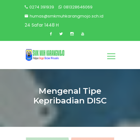
0274 391939
081328646069
humas@smkmuhkarangmojo.sch.id
24 Safar 1448 H
Mengenal Tipe
Kepribadian DISC