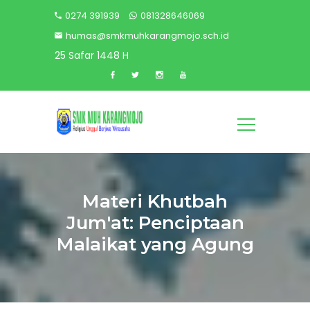
0274 391939
081328646069
humas@smkmuhkarangmojo.sch.id
25 Safar 1448 H
Materi Khutbah
Jum'at: Penciptaan
Malaikat yang Agung